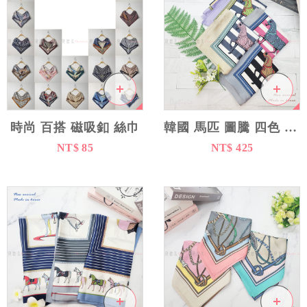
流行飾品
卡通百貨
穿搭配件
時尚 百搭 磁吸釦 絲巾
韓國 馬匹 圖騰 四色 絲巾 - 韓國製造
NT$ 85
NT$ 425
襪子
帽子
絲圍巾
絲巾
圍巾
圍脖