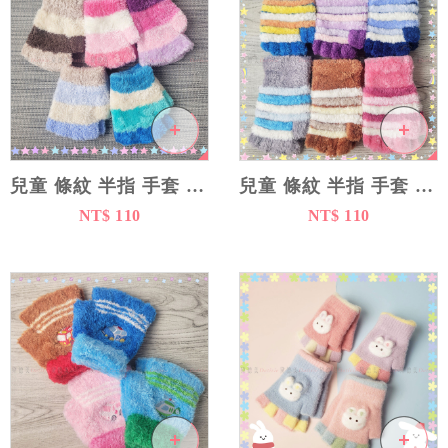
流行飾品
卡通百貨
穿搭配件
兒童 條紋 半指 手套 10cm
兒童 條紋 半指 手套 12cm
NT$ 110
NT$ 110
襪子
帽子
絲圍巾
手套
機能手套
成人保暖手套