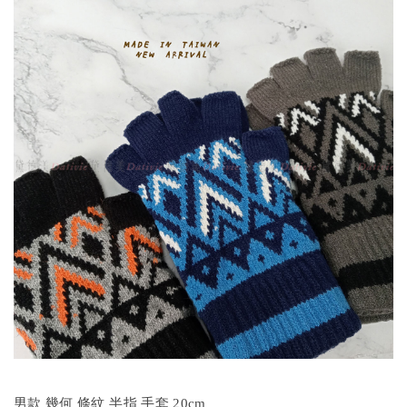
男款 幾何 條紋 半指 手套 20cm