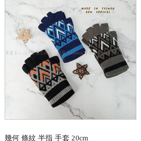
流行飾品
卡通百貨
穿搭配件
居家百貨
幾何 條紋 半指 手套 20cm