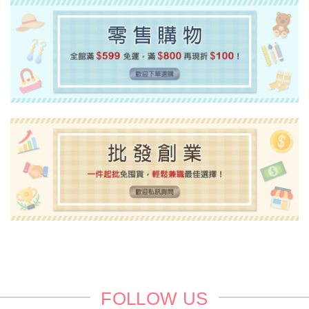
0101日韓進口卡通百貨-三麗鷗,吉伊卡哇,寶可
夢
1222正版授權卡通百貨-三麗鷗,吉伊卡哇,蠟筆
小新
1215日本進口卡通百貨-三麗鷗,吉伊卡哇,史努
比
超值百貨-50元內銅板價
功能分類
三麗鷗
HELLO KITTY
拉拉熊
角落生物
FOLLOW US